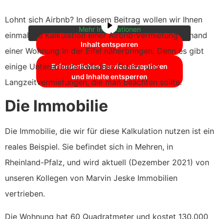
zuzugreifen, klicken Sie auf die Schaltfläche
unten. Bitte beachten Sie, dass dabei Daten
an Drittanbieter weitergegeben werden.
Lohnt sich Airbnb? In diesem Beitrag wollen wir Ihnen
Mehr Informationen
einmal die Kalkulation einer Airbnb-Vermietung anhand
Inhalt entsperren
einer Wohnung in der Eifel näherbringen. Denn es gibt
einige Unterschiede zwischen Ferien- und
Erforderlichen Service akzeptieren
und Inhalte entsperren
Langzeitvermietungen, die man beachten sollte.
Die Immobilie
Die Immobilie, die wir für diese Kalkulation nutzen ist ein
reales Beispiel. Sie befindet sich in Mehren, in
Rheinland-Pfalz, und wird aktuell (Dezember 2021) von
unseren Kollegen von Marvin Jeske Immobilien
vertrieben.
Die Wohnung hat 60 Quadratmeter und kostet 130.000