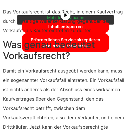
zuzugreifen, klicken Sie auf die Schaltfläche
unten. Bitte beachten Sie, dass dabei Daten
an Drittanbieter weitergegeben werden.
Das Vorkaufsrecht ist das Recht, in einem Kaufvertrag
Mehr Informationen
durch einseitige Willenserklärung gegenüber dem
Inhalt entsperren
Verkäufer als Käufer eintreten zu dürfen.
Erforderlichen Service akzeptieren
Was genau bedeutet
und Inhalte entsperren
Vorkaufsrecht?
Damit ein Vorkaufsrecht ausgeübt werden kann, muss
ein sogenannter Vorkaufsfall eintreten. Ein Vorkaufsfall
ist nichts anderes als der Abschluss eines wirksamen
Kaufvertrages über den Gegenstand, den das
Vorkaufsrecht betrifft, zwischen dem
Vorkaufsverpflichteten, also dem Verkäufer, und einem
Drittkäufer. Jetzt kann der Vorkaufsberechtigte