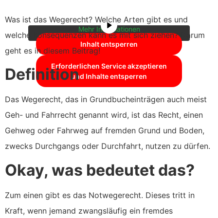
zuzugreifen, klicken Sie auf die Schaltfläche
unten. Bitte beachten Sie, dass dabei Daten
an Drittanbieter weitergegeben werden.
Was ist das Wegerecht? Welche Arten gibt es und
Mehr Informationen
welche Konsequenzen kann es mit sich ziehen? Darum
Inhalt entsperren
geht es in diesem Beitrag!
Erforderlichen Service akzeptieren
Definition
und Inhalte entsperren
Das Wegerecht, das in Grundbucheinträgen auch meist
Geh- und Fahrrecht genannt wird, ist das Recht, einen
Gehweg oder Fahrweg auf fremden Grund und Boden,
zwecks Durchgangs oder Durchfahrt, nutzen zu dürfen.
Okay, was bedeutet das?
Zum einen gibt es das Notwegerecht. Dieses tritt in
Kraft, wenn jemand zwangsläufig ein fremdes